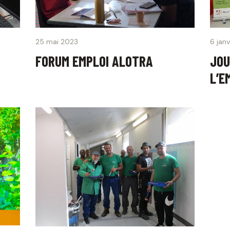
25 mai 2023
6 jan
FORUM EMPLOI ALOTRA
JOU
L’E